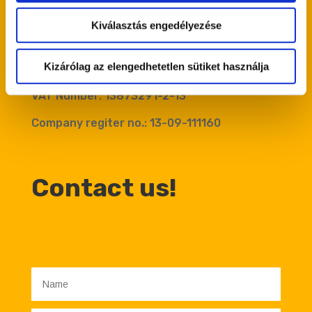
Virabel
Kiválasztás engedélyezése
Kereskedelmi és
Szolgáltató Kft.
Kizárólag az elengedhetetlen sütiket használja
VAT Number: 13873291-2-13
Company regiter no.: 13-09-111160
Contact us!