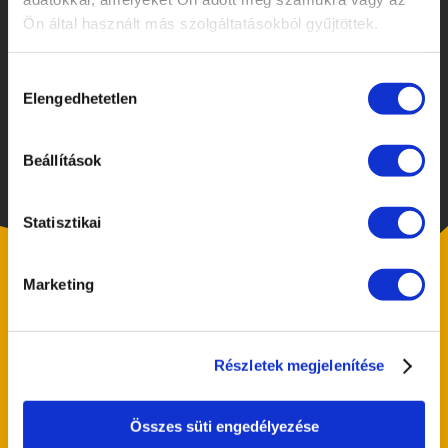
Ön által használt más szolgáltatásokból gyűjtöttek.
Hozzájárulás
Elengedhetetlen
kiválasztása
Beállítások
Statisztikai
Marketing
Részletek megjelenítése
Összes süti engedélyezése