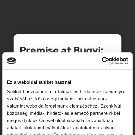
Premise at Bugyi:
2347 Bugyi, Külterület HRSZ 01278/12
Ez a weboldal sütiket használ
DIRECTIONS
Sütiket használunk a tartalmak és hirdetések személyre
szabásához, közösségi funkciók biztosításához,
valamint weboldalforgalmunk elemzéséhez. Ezenkívül
közösségi média-, hirdető- és elemező partnereinkkel
megosztjuk az Ön weboldalhasználatra vonatkozó
adatait, akik kombinálhatják az adatokat más olyan
adatokkal, amelyeket Ön adott meg számukra vagy az