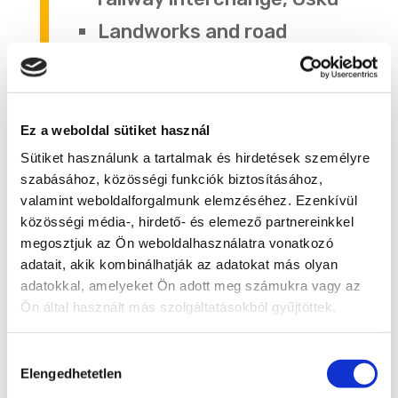
Landworks and road
construction for the
Samsung factory,
Jászfényszaru
Ez a weboldal sütiket használ
Sütiket használunk a tartalmak és hirdetések személyre
szabásához, közösségi funkciók biztosításához,
valamint weboldalforgalmunk elemzéséhez. Ezenkívül
közösségi média-, hirdető- és elemező partnereinkkel
megosztjuk az Ön weboldalhasználatra vonatkozó
adatait, akik kombinálhatják az adatokat más olyan
2014
adatokkal, amelyeket Ön adott meg számukra vagy az
5
Ön által használt más szolgáltatásokból gyűjtöttek.
Establishing temporary
Hozzájárulás
Elengedhetetlen
kiválasztása
parking lot and landworks,