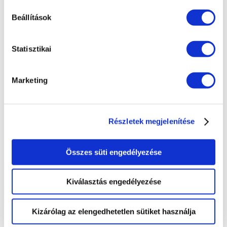
Jászfényszaru
Beállítások
Bosch factory garden and
Statisztikai
road contstruction, Hatvan
Pedestrian underpass
Marketing
widening and
reconstruction, Öskü
Részletek megjelenítése
Route 56 demolition,
Taksony
Összes süti engedélyezése
Kiválasztás engedélyezése
Kizárólag az elengedhetetlen sütiket használja